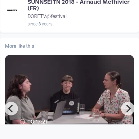
SUNNSEITN 2018 - Arnaud Méthivier
(FR)
DORFTV@festival
since 8 years
More like this
00:17:21
DORFperlen | Juli 2026