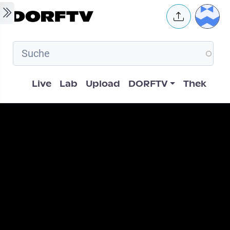
Skip to main content
User 
Hauptnavigation
Live
Lab
Upload
DORFTV
Thek