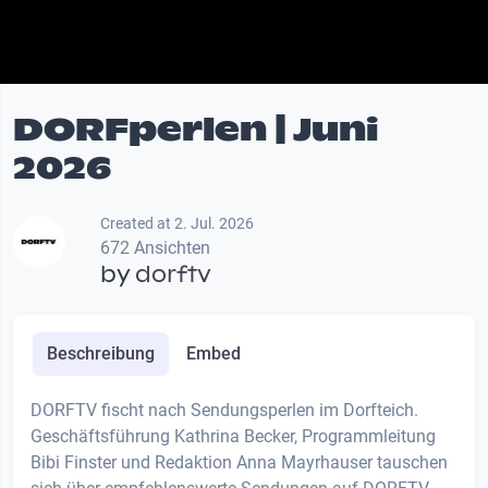
DORFperlen | Juni
2026
Created at 2. Jul. 2026
672 Ansichten
by
dorftv
Beschreibung
Embed
DORFTV fischt nach Sendungsperlen im Dorfteich.
Geschäftsführung Kathrina Becker, Programmleitung
Bibi Finster und Redaktion Anna Mayrhauser tauschen