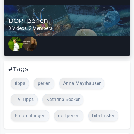
DORFperlen
3 Videos, 2 Members
#Tags
tipps
perlen
Anna Mayrhauser
TV Tipps
Kathrina Becker
Empfehlungen
dorfperlen
bibi finster