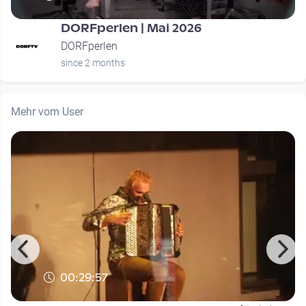
DORFperlen | Mai 2026
DORFperlen
since 2 months
Mehr vom User
00:29:57