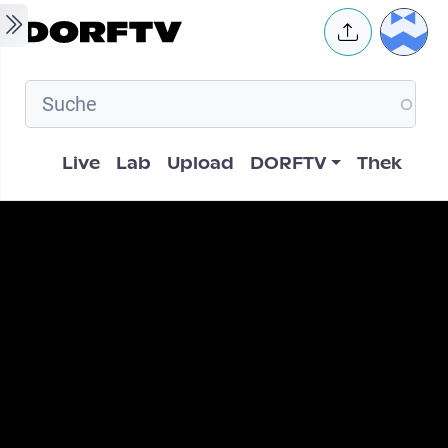
Skip to main content
User 
Hauptnavigation
Live
Lab
Upload
DORFTV
Thek