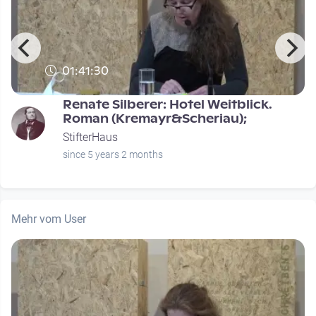
01:41:30
Renate Silberer: Hotel Weitblick.
Roman (Kremayr&Scheriau);
StifterHaus
since 5 years 2 months
Mehr vom User