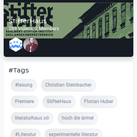
StifterHaus
289 Videos, 2 Members
#Tags
#lesung
Christian Steinbacher
Premiere
StifterHaus
Florian Huber
literaturhaus oö
hoch die ärmel
#Literatur
experimentelle literatur