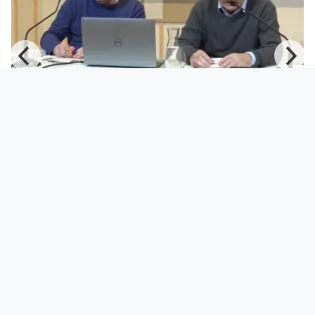
01:25:11
e
Buchpräsentation: Christian
Steinbacher: Scheibenwischer mit
StifterHaus
since 3 years 9 months
Footer 1
Charta für Community Fernsehen in Österreich
Datenschutzerklärung
Gesetze im Rundfunkbereich
Grundsätze der Programmgestaltung