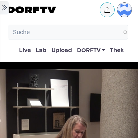
Skip to main content
User 
Hauptnavigation
Live
Lab
Upload
DORFTV
Thek