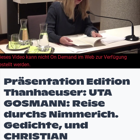
ieses Video kann nicht On Demand im Web zur Verfügung
estellt werden.
Präsentation Edition
Thanhaeuser: UTA
GOSMANN: Reise
durchs Nimmerich.
Gedichte, und
CHRISTIAN