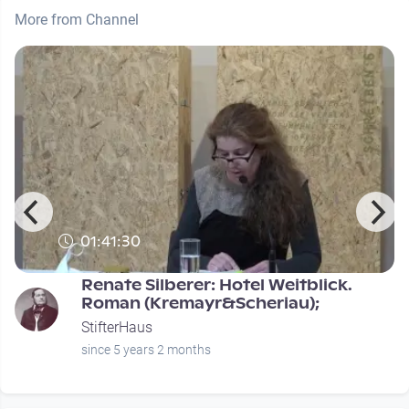
More from Channel
01:41:30
Renate Silberer: Hotel Weitblick.
Roman (Kremayr&Scheriau);
StifterHaus
since 5 years 2 months