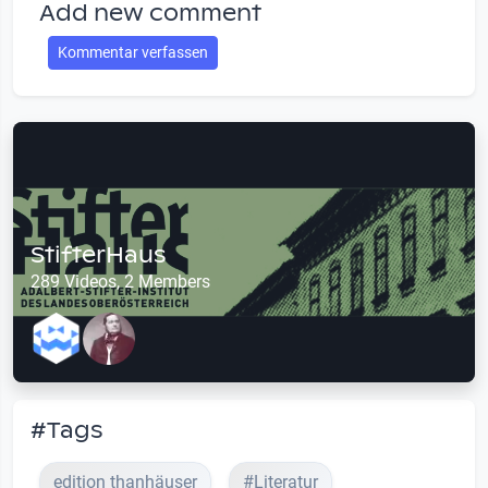
Add new comment
Kommentar verfassen
StifterHaus
289 Videos, 2 Members
#Tags
edition thanhäuser
#Literatur