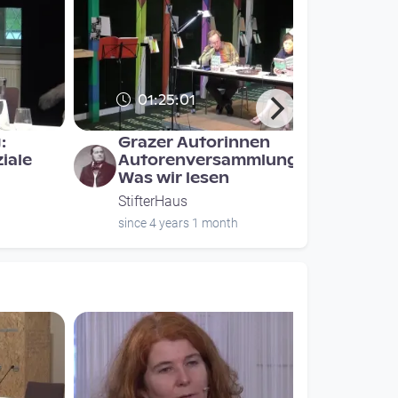
01:25:01
:
Grazer Autorinnen
iale
Autorenversammlung -
Was wir lesen
StifterHaus
since 4 years 1 month