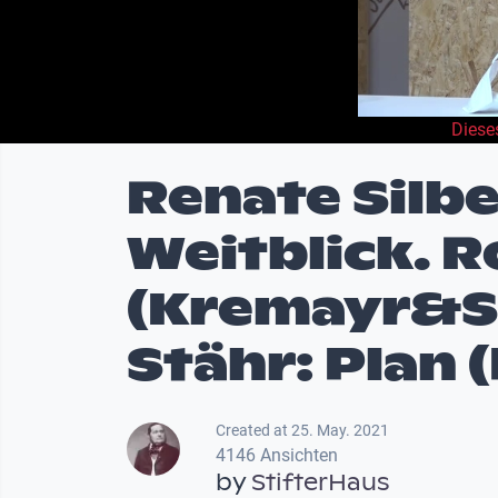
Diese
Renate Silbe
Weitblick. 
(Kremayr&Sc
Stähr: Plan 
Created at 25. May. 2021
4146 Ansichten
by
StifterHaus