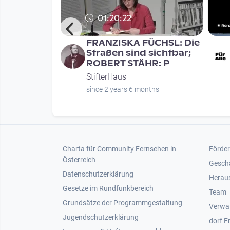
01:20:22
ifterHaus:
FRANZISKA FÜCHSL: Die
tionen
Straßen sind sichtbar;
ROBERT STÄHR: P
StifterHaus
weeks
since 2 years 6 months
Footer 1
Foot
Charta für Community Fernsehen in
Förder
Österreich
Gesch
Datenschutzerklärung
Heraus
Gesetze im Rundfunkbereich
Team
Grundsätze der Programmgestaltung
Verwa
Jugendschutzerklärung
dorf F