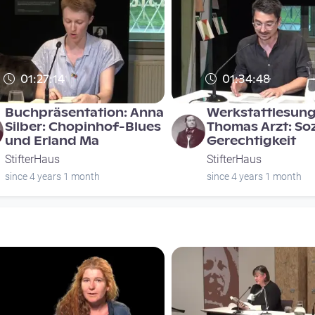
01:27:14
01:34:48
Buchpräsentation: Anna
Werkstattlesung
Silber: Chopinhof-Blues
Thomas Arzt: Soz
und Erland Ma
Gerechtigkeit
StifterHaus
StifterHaus
since 4 years 1 month
since 4 years 1 month