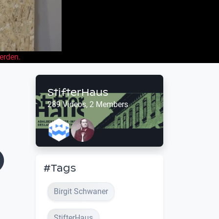
erden.
StifterHaus
289 Videos, 2 Members
)
#Tags
Birgit Schwaner
StifterHaus