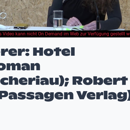
s Video kann nicht On Demand im Web zur Verfügung gestellt w
rer: Hotel
Roman
heriau); Robert
(Passagen Verlag