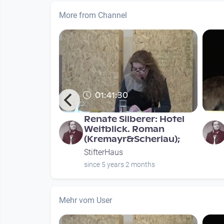
More from Channel
01:41:30
-Stifter-
Renate Silberer: Hotel
„Was geht
Weitblick. Roman
an? –
(Kremayr&Scheriau);
StifterHaus
nths
since 5 years 2 months
Mehr vom User