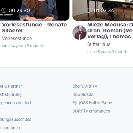
00:29:30
01:07:34
Vorlesestunde - Renate
Mieze Medusa: D
Silberer
dran. Roman (Re
Verlag); Thomas
Vorlesestunde
StifterHaus
since 4 years 8 months
since 5 years 2 months
er 2
Footer 3
er & Partner
über DORFTV
äftsführung
Downloads
geberin von dorf
F(L)OSS Hall of Fame
Footer 4
DORFTV empfangen
ltungsausschuss
reundInnen