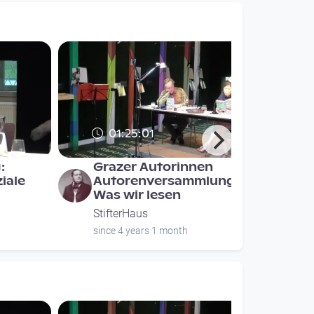
01:25:01
:
Grazer Autorinnen
iale
Autorenversammlung -
Was wir lesen
StifterHaus
since 4 years 1 month