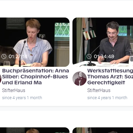
01:27:14
01:34:48
Buchpräsentation: Anna
Werkstattlesung
Silber: Chopinhof-Blues
Thomas Arzt: Soz
und Erland Ma
Gerechtigkeit
StifterHaus
StifterHaus
since 4 years 1 month
since 4 years 1 month