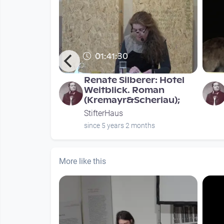
01:41:30
en. Mutter
Renate Silberer: Hotel
nnen über
Weitblick. Roman
ache
(Kremayr&Scheriau);
StifterHaus
nths
since 5 years 2 months
More like this