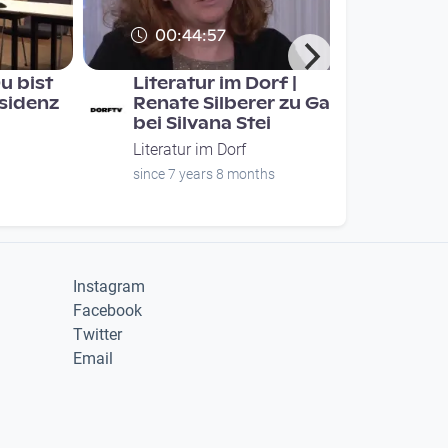
00:44:57
u bist
Literatur im Dorf |
sidenz
Renate Silberer zu Gast
bei Silvana Stei
Literatur im Dorf
since 7 years 8 months
Instagram
Facebook
Twitter
Email