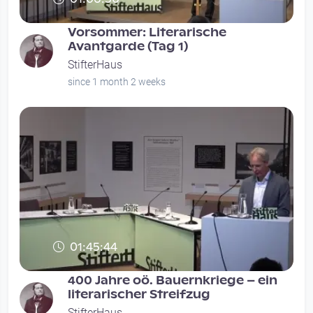
Vorsommer: Literarische
Avantgarde (Tag 1)
StifterHaus
since 1 month 2 weeks
01:45:44
400 Jahre oö. Bauernkriege – ein
literarischer Streifzug
StifterHaus