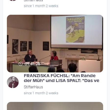
since 1 month 2 weeks
01:41:28
FRANZISKA FÜCHSL: "Am Rande
der Müh" und LISA SPALT: "Das ve
StifterHaus
since 1 month 2 weeks