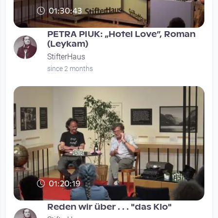
01:30:43
PETRA PIUK: „Hotel Love”, Roman
(Leykam)
StifterHaus
since 2 months
01:20:19
Reden wir über . . . "das Klo"