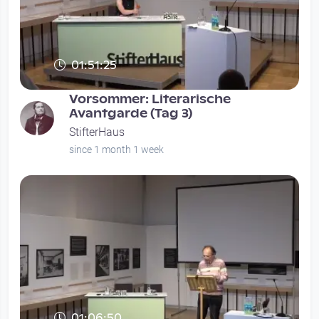
01:51:25
Vorsommer: Literarische
Avantgarde (Tag 3)
StifterHaus
since 1 month 1 week
01:06:50