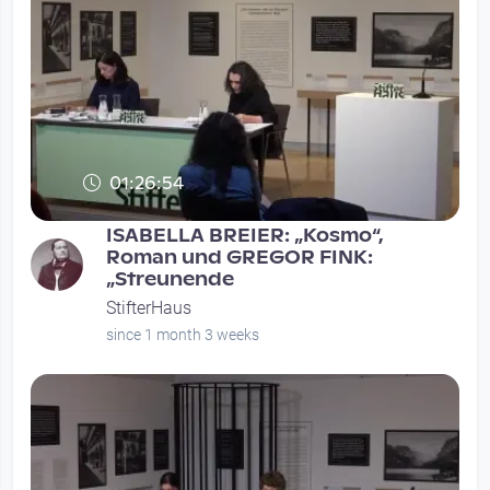
01:26:54
ISABELLA BREIER: „Kosmo“,
Roman und GREGOR FINK:
„Streunende
StifterHaus
since 1 month 3 weeks