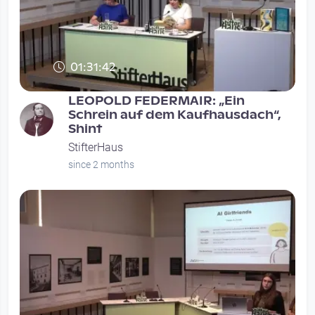
01:31:42
LEOPOLD FEDERMAIR: „Ein
Schrein auf dem Kaufhausdach“,
Shint
StifterHaus
since 2 months