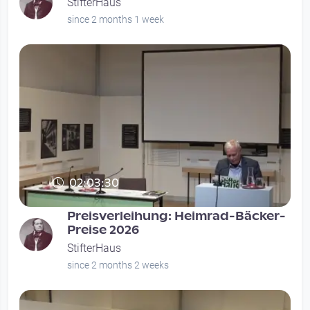
StifterHaus
since 2 months 1 week
02:03:30
Preisverleihung: Heimrad-Bäcker-
Preise 2026
StifterHaus
since 2 months 2 weeks