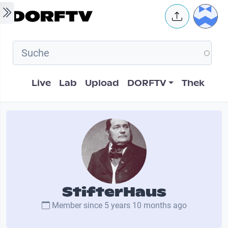
Skip to main content
User 
Hauptnavigation
Live
Lab
Upload
DORFTV
Thek
StifterHaus
Member since
5 years 10 months ago