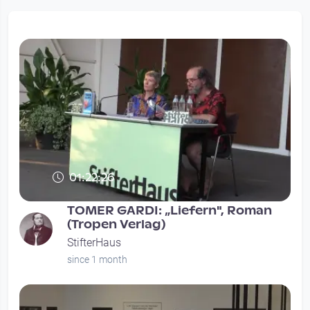
01:22:26
TOMER GARDI: „Liefern", Roman
(Tropen Verlag)
StifterHaus
since 1 month