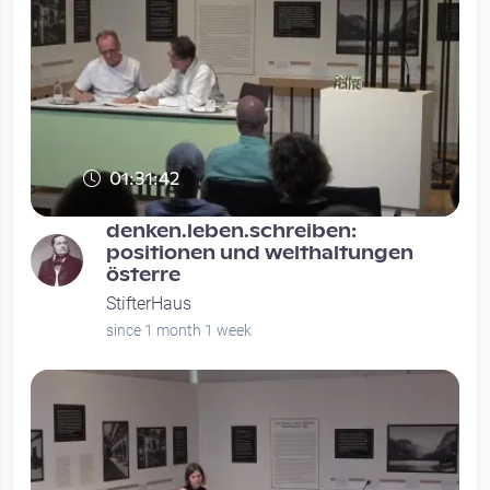
01:31:42
denken.leben.schreiben:
positionen und welthaltungen
österre
StifterHaus
since 1 month 1 week