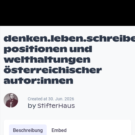
denken.leben.schreib
positionen und
welthaltungen
österreichischer
autor:innen
Created at 30. Jun. 2026
by
StifterHaus
Beschreibung
Embed