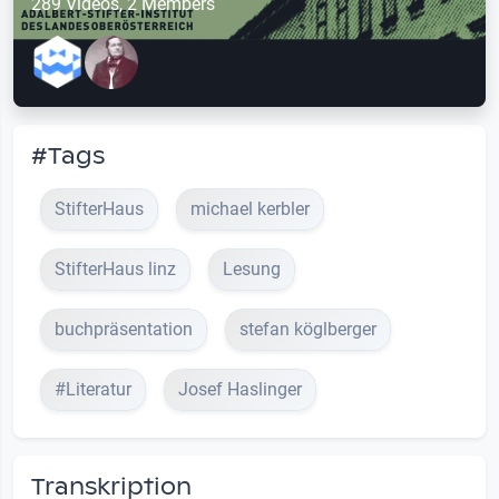
289 Videos, 2 Members
#Tags
StifterHaus
michael kerbler
StifterHaus linz
Lesung
buchpräsentation
stefan köglberger
#Literatur
Josef Haslinger
Transkription