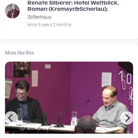
Renate Silberer: Hotel Weitblick.
Roman (Kremayr&Scheriau);
StifterHaus
since 5 years 2 months
More like this
01:40:08