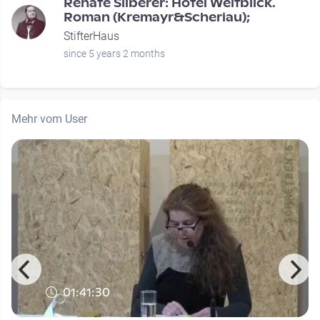
Renate Silberer: Hotel Weitblick.
Roman (Kremayr&Scheriau);
StifterHaus
since 5 years 2 months
Mehr vom User
01:41:30