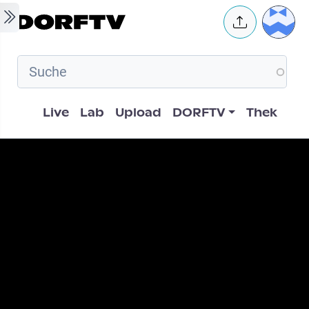
Skip to main content
User 
Hauptnavigation
Live
Lab
Upload
DORFTV
Thek