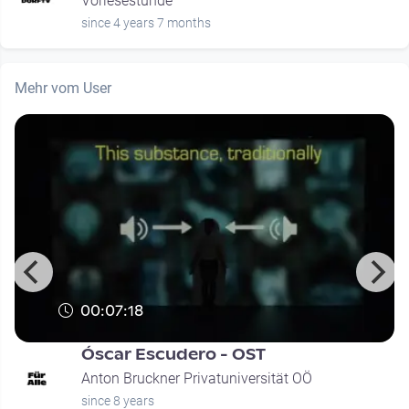
Vorlesestunde
since 4 years 7 months
Mehr vom User
00:07:18
Óscar Escudero - OST
Anton Bruckner Privatuniversität OÖ
since 8 years