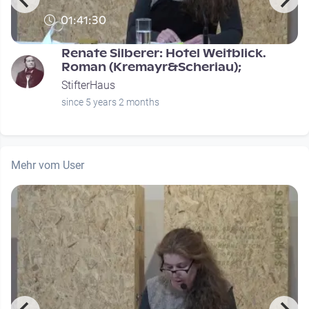
01:41:30
Renate Silberer: Hotel Weitblick.
Roman (Kremayr&Scheriau);
StifterHaus
since 5 years 2 months
Mehr vom User