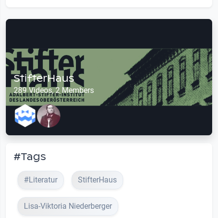
StifterHaus
289 Videos, 2 Members
#Tags
#Literatur
StifterHaus
Lisa-Viktoria Niederberger