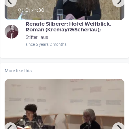
01:41:30
Renate Silberer: Hotel Weitblick.
Roman (Kremayr&Scheriau);
StifterHaus
since 5 years 2 months
More like this