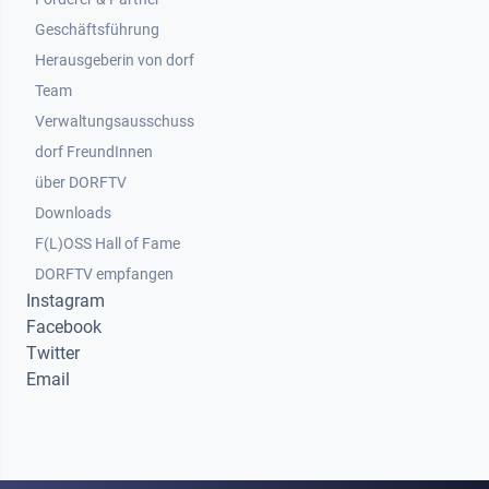
Geschäftsführung
Herausgeberin von dorf
Team
Verwaltungsausschuss
dorf FreundInnen
Footer 3
über DORFTV
Downloads
F(L)OSS Hall of Fame
Footer 4
DORFTV empfangen
Instagram
Facebook
Twitter
Email