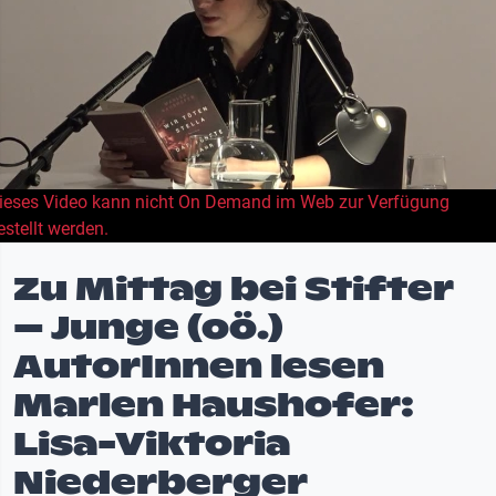
ieses Video kann nicht On Demand im Web zur Verfügung
estellt werden.
Zu Mittag bei Stifter
– Junge (oö.)
AutorInnen lesen
Marlen Haushofer:
Lisa-Viktoria
Niederberger