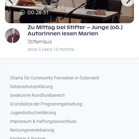
00:28:51
Zu Mittag bei Stifter – Junge (oö.)
AutorInnen lesen Marlen
StifterHaus
since 5 years 10 months
Footer 1
Charta für Community Fernsehen in Österreich
Datenschutzerklärung
Gesetze im Rundfunkbereich
Grundsätze der Programmgestaltung
Jugendschutzerklärung
Impressum & Haftungsausschluss
Nutzungsvereinbarung
Footer 2
Förderer & Partner