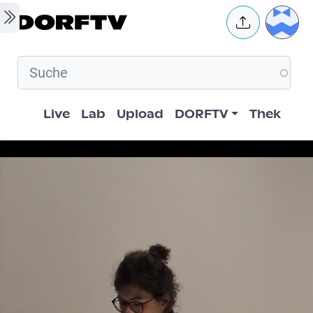
Skip to main content
User 
Hauptnavigation
Live
Lab
Upload
DORFTV
Thek