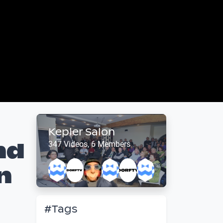
Kepler Salon
nd
347 Videos, 6 Members
n
#Tags