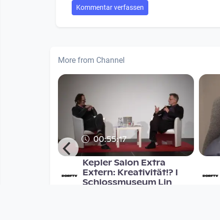
Kommentar verfassen
More from Channel
00:55:17
: Code and
Kepler Salon Extra
 kann man
Extern: Kreativität!? I
prach
Schlossmuseum Lin
Kepler Salon
nths
since 8 years 9 months