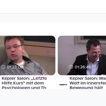
01:23:08
01:26:45
Kepler Salon: „Letzte
Kepler Salon: Wa
Hilfe Kurs" mit dem
Welt im Innerste
Psychologen und Th
Bewegung hält
Kepler Salon
Kepler Salon
since 8 years 9 months
since 7 years 7 months