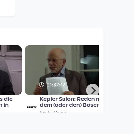
01:37:12
s die
Kepler Salon: Reden mit
n in
dem (oder den) Bösen?
Kepler Salon
since 8 years 10 months