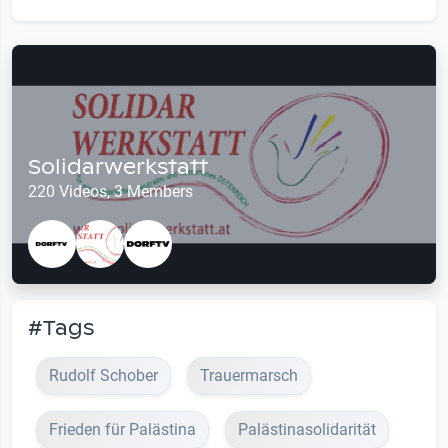
Solidarwerkstatt
220 Videos, 3 Members
#Tags
Rudolf Schober
Trauermarsch
Frieden für Palästina
Palästinasolidarität