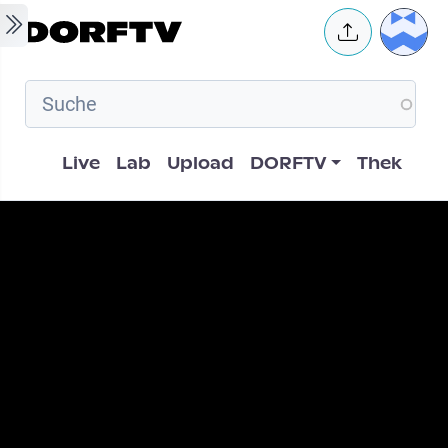
Skip to main content
User 
Hauptnavigation
Live
Lab
Upload
DORFTV
Thek