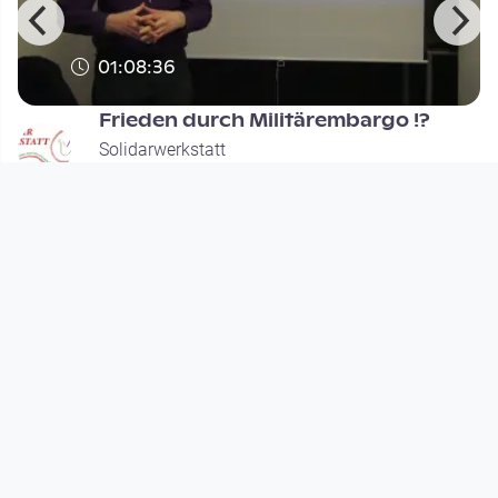
01:08:36
Frieden durch Militärembargo !?
Solidarwerkstatt
since 1 year 8 months
Footer 1
Charta für Community Fernsehen in Österreich
Datenschutzerklärung
Gesetze im Rundfunkbereich
Grundsätze der Programmgestaltung
Jugendschutzerklärung
Impressum & Haftungsausschluss
Nutzungsvereinbarung