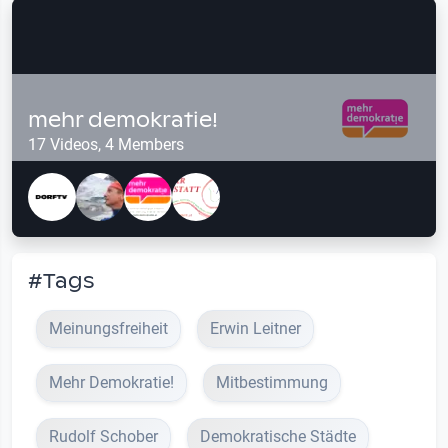
mehr demokratie!
17 Videos, 4 Members
#Tags
Meinungsfreiheit
Erwin Leitner
Mehr Demokratie!
Mitbestimmung
Rudolf Schober
Demokratische Städte