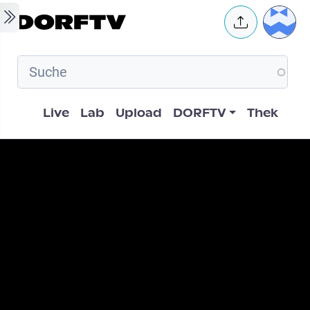
Skip to main content
User 
Hauptnavigation
Live
Lab
Upload
DORFTV
Thek