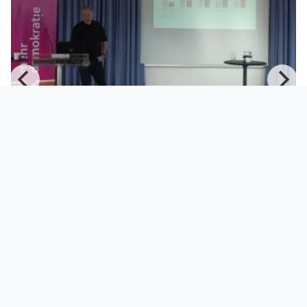
00:58:26
Brauchen wir Demokratische Städte
auch bei uns? Teil eins
mehr demokratie!
since 6 years 8 months
Footer 1
Charta für Community Fernsehen in Österreich
Datenschutzerklärung
Gesetze im Rundfunkbereich