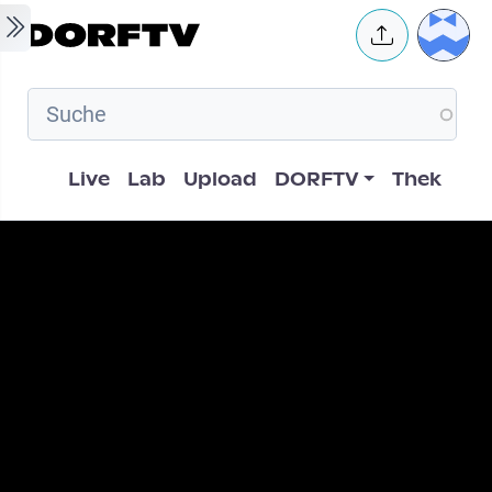
Skip to main content
User 
Hauptnavigation
Live
Lab
Upload
DORFTV
Thek