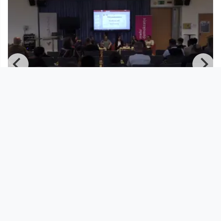
01:24:53
mehr demokratie! Konferenz über
Politische Bildung in der Ei
mehr demokratie!
since 3 years 10 months
Footer 1
Charta für Community Fernsehen in Österreich
Datenschutzerklärung