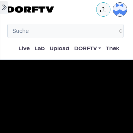
Skip to main content
User 
Hauptnavigation
Live
Lab
Upload
DORFTV
Thek