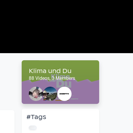
Klima und Du
88 Videos, 3 Members
#Tags