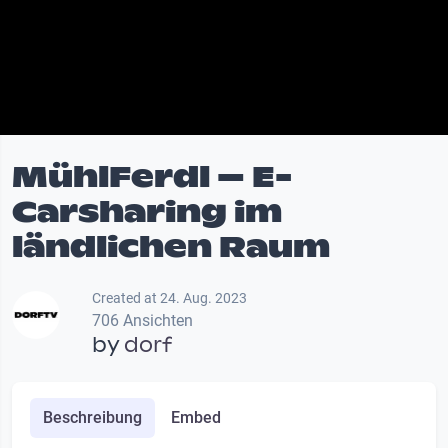
MühlFerdl – E-
Carsharing im
ländlichen Raum
Created at 24. Aug. 2023
706 Ansichten
by
dorf
Beschreibung
Embed