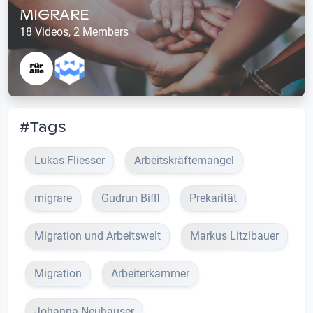
MIGRARE
18 Videos, 2 Members
#Tags
Lukas Fliesser
Arbeitskräftemangel
migrare
Gudrun Biffl
Prekarität
Migration und Arbeitswelt
Markus Litzlbauer
Migration
Arbeiterkammer
Johanna Neuhauser