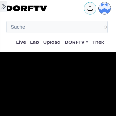
Skip to main content
User 
Hauptnavigation
Live
Lab
Upload
DORFTV
Thek