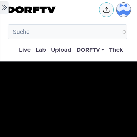
Skip to main content
User 
Hauptnavigation
Live
Lab
Upload
DORFTV
Thek