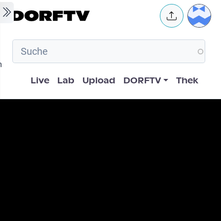
Skip to main content
User 
m
Hauptnavigation
Live
Lab
Upload
DORFTV
Thek