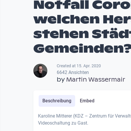
Notfall Coro
welchen He
stehen Städ
Gemeinden
Created at 15. Apr. 2020
6642 Ansichten
by
Martin Wassermair
Beschreibung
Embed
Karoline Mitterer (KDZ – Zentrum für Verwal
Videoschaltung zu Gast.