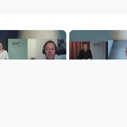
00:50:52
00:50:16
Notfall Coronavirus –
Notfall Coronavi
wer verhindert die
was droht Ungar
Katastrophe in den
der Allmacht de
Notfall Coronavirus
Notfall Coronavirus
since 6 years 4 months
since 6 years 4 months