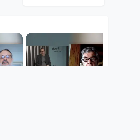
00:52:51
rus –
Notfall Coronavirus –
n mit
welche
r
gesellschaftlichen
Folgen hat d
Notfall Coronavirus
since 6 years 4 months