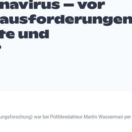
navirus – vor
rausforderunge
te und
?
tungsforschung) war bei Politikredakteur Martin Wassermair per