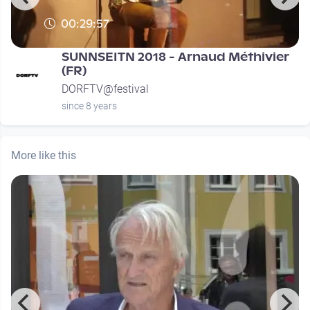
00:29:57
SUNNSEITN 2018 - Arnaud Méthivier
(FR)
DORFTV@festival
since 8 years
More like this