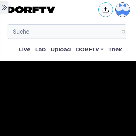
Skip to main content
User 
Hauptnavigation
Live
Lab
Upload
DORFTV
Thek