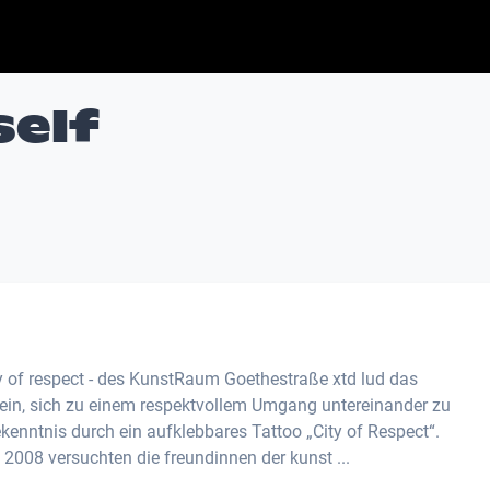
self
of respect - des KunstRaum Goethestraße xtd lud das
t ein, sich zu einem respektvollem Umgang untereinander zu
enntnis durch ein aufklebbares Tattoo „City of Respect“.
 2008 versuchten die freundinnen der kunst ...