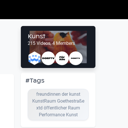
Kunst
215 Videos, 4 Members
#Tags
freundinnen der kunst
KunstRaum Goethestraße
xtd öffentlicher Raum
Performance Kunst