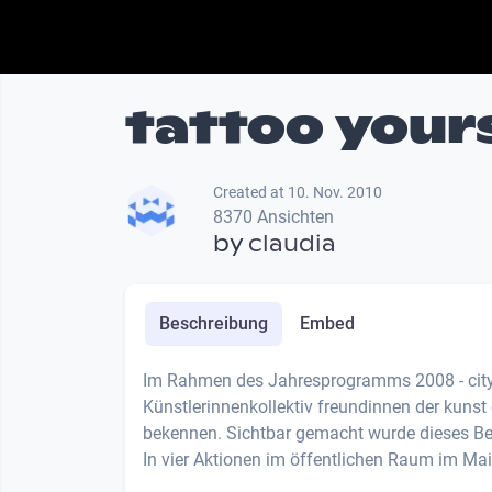
tattoo your
Created at 10. Nov. 2010
8370 Ansichten
by
claudia
Beschreibung
Embed
Im Rahmen des Jahresprogramms 2008 - city 
Künstlerinnenkollektiv freundinnen der kuns
bekennen. Sichtbar gemacht wurde dieses Bek
In vier Aktionen im öffentlichen Raum im Mai