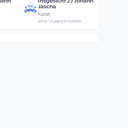
ohann
Insgesicht 2 / Johann
Jascha
Kunst
since 14 years 9 months
00:01:38
hann
Pour Mozart 1 / Johann
Jascha
Kunst
since 14 years 9 months