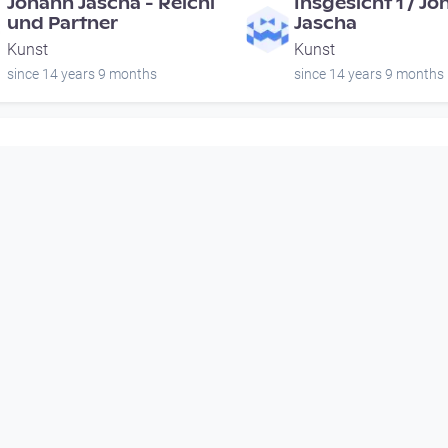
Johann Jascha - Reichl
Insgesicht 1 / J
und Partner
Jascha
Kunst
Kunst
since 14 years 9 months
since 14 years 9 months
00:00:32
00:01:28
Insgesicht 2 / Johann
"6" und "17" / Jo
Jascha
Jascha
Kunst
Kunst
since 14 years 9 months
since 14 years 9 months