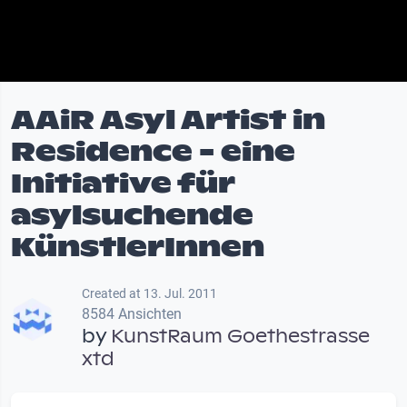
AAiR Asyl Artist in
Residence - eine
Initiative für
asylsuchende
KünstlerInnen
Created at 13. Jul. 2011
8584 Ansichten
by
KunstRaum Goethestrasse
xtd