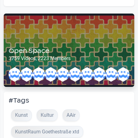
Open Space
3759 Videos, 2223 Members
#Tags
Kunst
Kultur
AAir
KunstRaum Goethestraße xtd