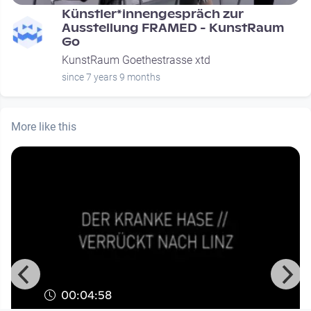
Künstler*innengespräch zur
Ausstellung FRAMED - KunstRaum
Go
KunstRaum Goethestrasse xtd
since 7 years 9 months
More like this
00:04:58