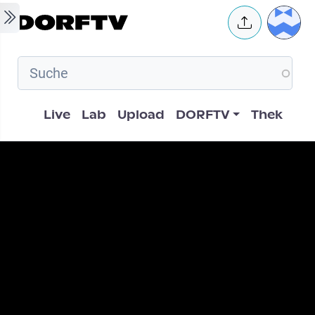
Skip to main content
User 
Hauptnavigation
Live
Lab
Upload
DORFTV
Thek