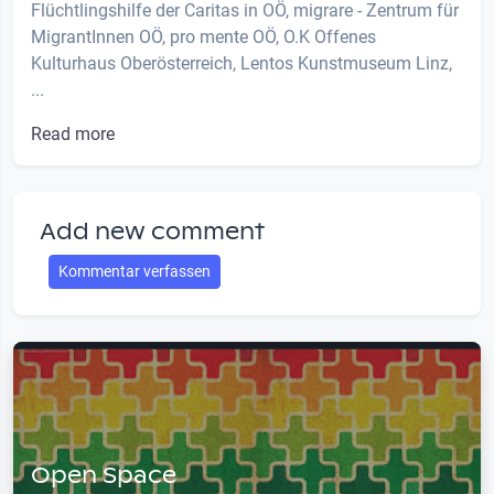
Flüchtlingshilfe der Caritas in OÖ, migrare - Zentrum für
MigrantInnen OÖ, pro mente OÖ, O.K Offenes
Kulturhaus Oberösterreich, Lentos Kunstmuseum Linz,
...
Read more
Add new comment
Kommentar verfassen
Open Space