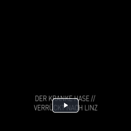
Play
Video