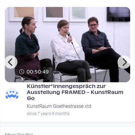
00:50:49
Künstler*innengespräch zur
Ausstellung FRAMED - KunstRaum
Go
KunstRaum Goethestrasse xtd
since 7 years 9 months