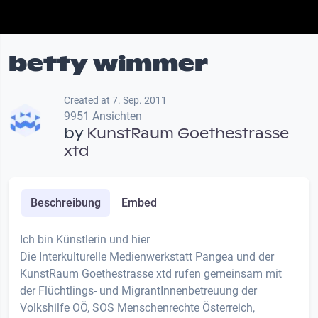
betty wimmer
Created at 7. Sep. 2011
9951 Ansichten
by
KunstRaum Goethestrasse
xtd
Beschreibung
Embed
Ich bin Künstlerin und hier
Die Interkulturelle Medienwerkstatt Pangea und der
KunstRaum Goethestrasse xtd rufen gemeinsam mit
der Flüchtlings- und MigrantInnenbetreuung der
Volkshilfe OÖ, SOS Menschenrechte Österreich,