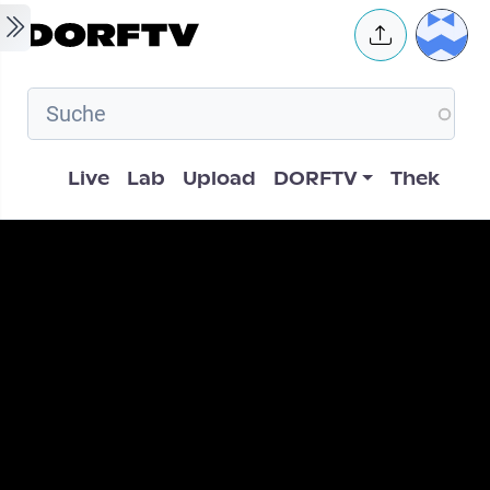
Skip to main content
User 
Hauptnavigation
Live
Lab
Upload
DORFTV
Thek