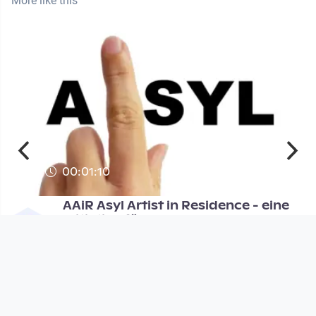
More like this
00:01:10
AAiR Asyl Artist in Residence - eine
Initiative für asylsuch
Open Space
since 15 years 1 month