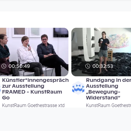
00:50:49
00:32:53
Künstler*innengespräch
Rundgang in de
zur Ausstellung
Ausstellung
FRAMED - KunstRaum
„Bewegung-
Go
Widerstand“
KunstRaum Goethestrasse xtd
KunstRaum Goethestr
since 7 years 9 months
since 7 years 1 month