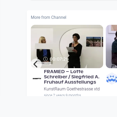
More from Channel
00:07:21
thaler:
FRAMED – Lotte
inmal weg.
Schreiber / Siegfried A.
 Bl
Fruhauf Ausstellungs
hestrasse xtd
KunstRaum Goethestrasse xtd
nth
since 7 years 9 months