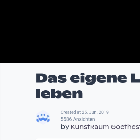
Das eigene 
leben
Created at 25. Jun. 2019
5586 Ansichten
by
KunstRaum Goethest