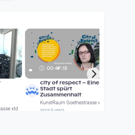
00:47:18
r
city of respect – Eine
Stadt spürt
Zusammenhalt
KunstRaum Goethestrasse xtd
asse xtd
since 9 years