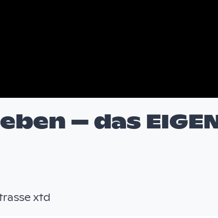
Leben – das EIGE
rasse xtd