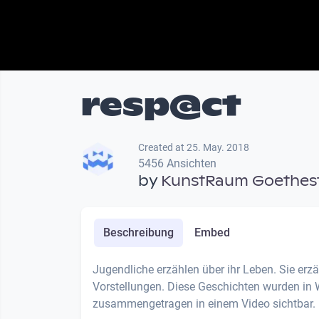
resp@ct
Created at 25. May. 2018
5456 Ansichten
by
KunstRaum Goethest
Beschreibung
Embed
Jugendliche erzählen über ihr Leben. Sie erz
Vorstellungen. Diese Geschichten wurden in 
zusammengetragen in einem Video sichtbar.