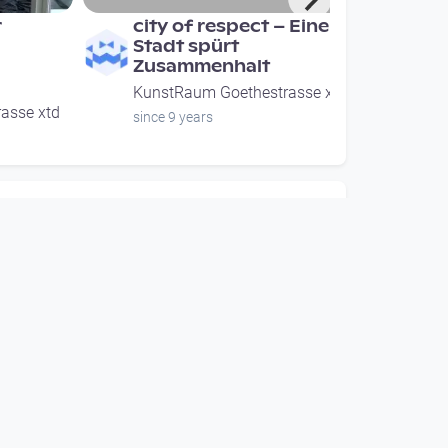
r
city of respect – Eine
Stadt spürt
Zusammenhalt
KunstRaum Goethestrasse xtd
asse xtd
since 9 years
00:26:04
 Eine
JA, WIR KÖNNEN DA
WAS MACHEN! Kunst