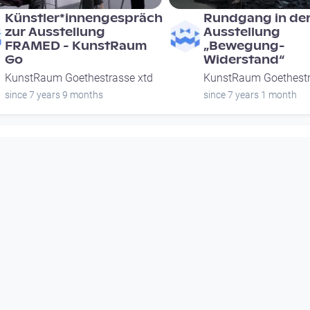
Künstler*innengespräch
Rundgang in de
zur Ausstellung
Ausstellung
FRAMED - KunstRaum
„Bewegung-
Go
Widerstand“
KunstRaum Goethestrasse xtd
KunstRaum Goethestr
since 7 years 9 months
since 7 years 1 month
00:32:53
00:47:18
Rundgang in der
city of respect –
Ausstellung
Stadt spürt