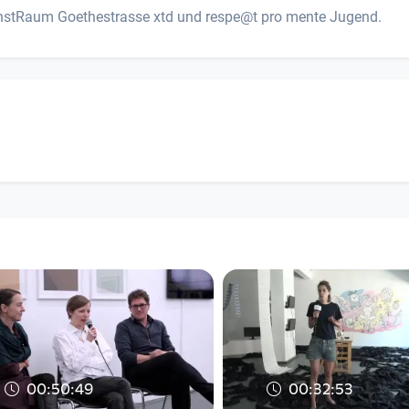
unstRaum Goethestrasse xtd und respe@t pro mente Jugend.
00:50:49
00:32:53