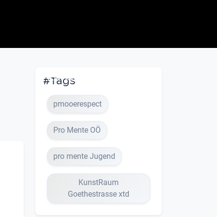
KunstRaum
#Tags
Goethestrasse xtd
33 Videos, 2 Members
pmooerespect
Pro Mente OÖ
pro mente Jugend
KunstRaum
Goethestrasse xtd