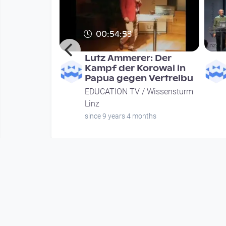
00:54:53
ker: Nicht
Lutz Ammerer: Der
e?
Kampf der Korowai in
Papua gegen Vertreibu
 Wissensturm
EDUCATION TV / Wissensturm
Linz
nths
since 9 years 4 months
Mehr vom User