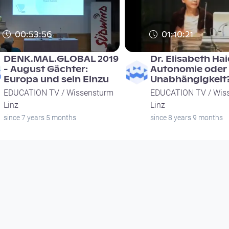
00:53:56
01:10:21
DENK.MAL.GLOBAL 2019
Dr. Elisabeth Hai
- August Gächter:
Autonomie oder
Europa und sein Einzu
Unabhängigkeit
EDUCATION TV / Wissensturm
EDUCATION TV / Wis
Linz
Linz
since 7 years 5 months
since 8 years 9 months