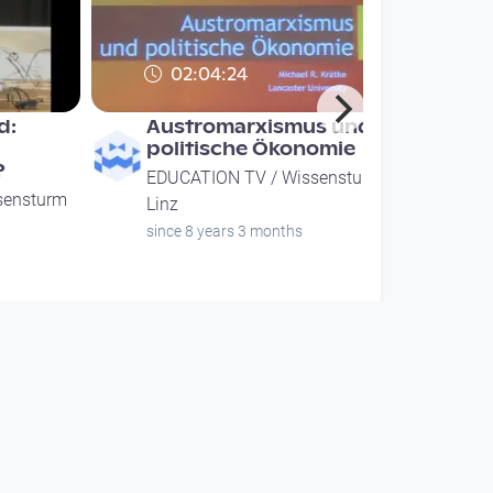
02:04:24
d:
Austromarxismus und
politische Ökonomie
?
EDUCATION TV / Wissensturm
sensturm
Linz
since 8 years 3 months