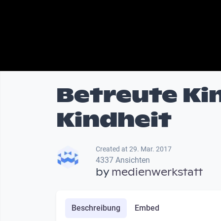
Betreute Kin
Kindheit
Created at 29. Mar. 2017
4337 Ansichten
by
medienwerkstatt
Beschreibung
Embed