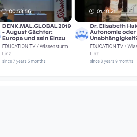
00:53:56
01:10:21
DENK.MAL.GLOBAL 2019
Dr. Elisabeth Hai
- August Gächter:
Autonomie oder
Europa und sein Einzu
Unabhängigkeit
EDUCATION TV / Wissensturm
EDUCATION TV / Wis
Linz
Linz
since 7 years 5 months
since 8 years 9 months