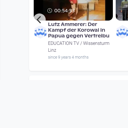
00:54:53
ker: Nicht
Lutz Ammerer: Der
e?
Kampf der Korowai in
Papua gegen Vertreibu
 Wissensturm
EDUCATION TV / Wissensturm
Linz
nths
since 9 years 4 months
Mehr vom User