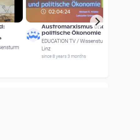
02:04:24
d:
Austromarxismus und
politische Ökonomie
?
EDUCATION TV / Wissensturm
sensturm
Linz
since 8 years 3 months