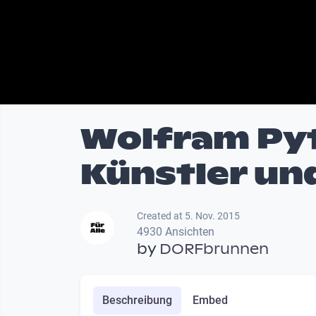
Wolfram Pyta
Künstler un
Created at 5. Nov. 2015
4930 Ansichten
by
DORFbrunnen
Beschreibung
Embed