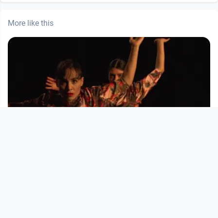
More like this
00:10:39
Invisible Drives #7 - Wait
Anton Bruckner Privatuniversität OÖ
since 7 years 5 months