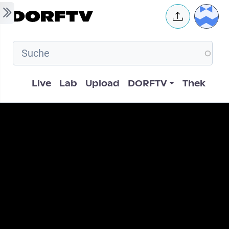
Skip to main content
User 
Hauptnavigation
Live
Lab
Upload
DORFTV
Thek