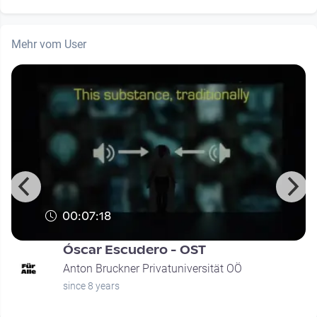
Mehr vom User
00:07:18
Óscar Escudero - OST
Anton Bruckner Privatuniversität OÖ
since 8 years