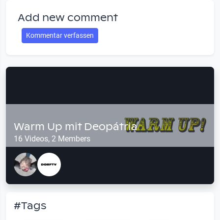
Add new comment
Kommentar verfassen
Warm Up mit Deopátria
16 Videos, 2 Members
#Tags