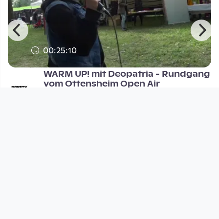
00:25:10
WARM UP! mit Deopatria - Rundgang
vom Ottensheim Open Air
Warm Up mit Deopátria
since 10 years 1 month
Footer 1
Charta für Community Fernsehen in Österreich
Datenschutzerklärung
Gesetze im Rundfunkbereich
Grundsätze der Programmgestaltung
Jugendschutzerklärung