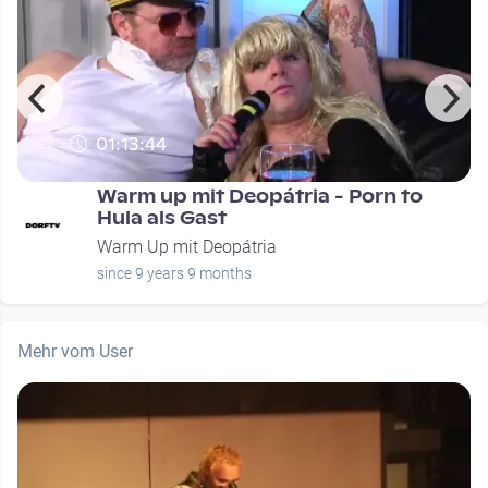
01:13:44
Warm up mit Deopátria - Porn to
Hula als Gast
Warm Up mit Deopátria
since 9 years 9 months
Mehr vom User