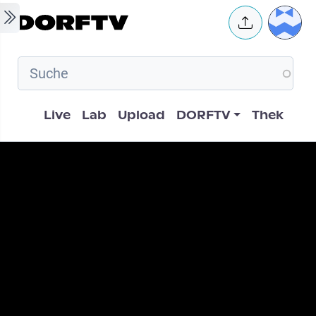
Skip to main content
User 
Hauptnavigation
Live
Lab
Upload
DORFTV
Thek