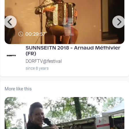
00:29:57
SUNNSEITN 2018 - Arnaud Méthivier
(FR)
DORFTV@festival
since 8 years
More like this