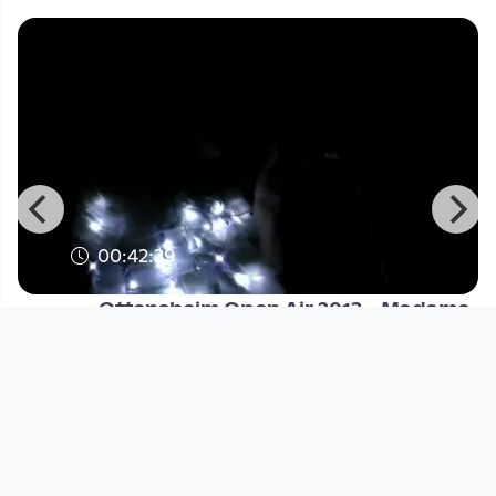
00:42:29
Ottensheim Open Air 2013 - Madame
Humtata
DORFTV@festival
since 13 years
Footer 1
Charta für Community Fernsehen in Österreich