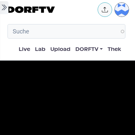
Skip to main content
User 
Hauptnavigation
Live
Lab
Upload
DORFTV
Thek