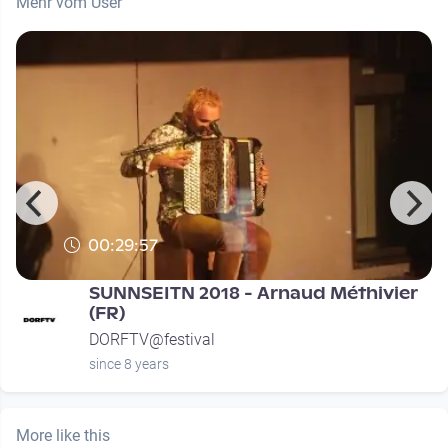
Mehr vom User
00:29:57
SUNNSEITN 2018 - Arnaud Méthivier
(FR)
DORFTV@festival
since 8 years
More like this