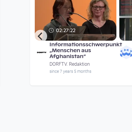
02:27:22
Mehr -
Informationsschwerpunkt
stopien
„Menschen aus
Afghanistan“
chdenken
DORFTV. Redaktion
ion
since 7 years 5 months
nths
Mehr vom User