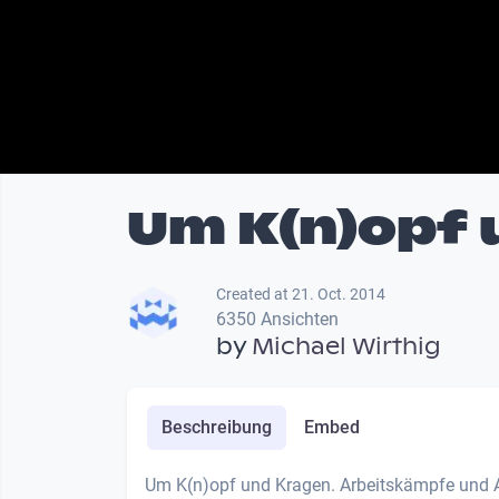
Um K(n)opf 
Created at 21. Oct. 2014
6350 Ansichten
by
Michael Wirthig
Beschreibung
Embed
Um K(n)opf und Kragen. Arbeitskämpfe und 