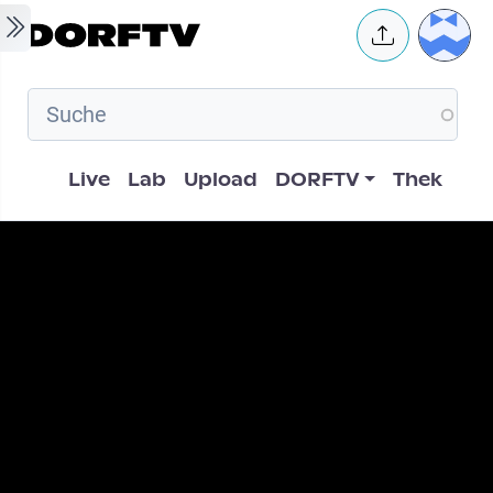
Skip to main content
User 
Hauptnavigation
Live
Lab
Upload
DORFTV
Thek