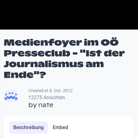
Medienfoyer im OÖ
Presseclub - "Ist der
Journalismus am
Ende"?
Created at 4. Oct. 2012
12275 Ansichten
by
nate
Beschreibung
Embed