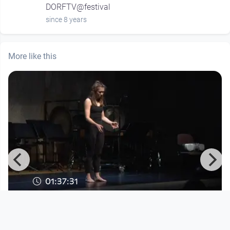
DORFTV@festival
since 8 years
More like this
01:37:31
a
Gedenkkonzert für Alfred Peschek
im Brucknerhaus
DORFTV. link