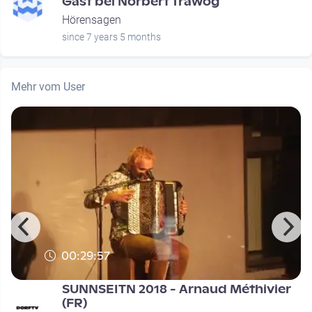
Gast bei Norbert Trawög
Hörensagen
since 7 years 5 months
Mehr vom User
00:29:57
SUNNSEITN 2018 - Arnaud Méthivier
(FR)