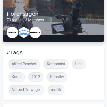
Hörensagen
73 Videos, 3 Members
#Tags
Alfred Peschek
Komponist
Linz
Kunst
2012
Künstler
Norbert Trawöger
musik