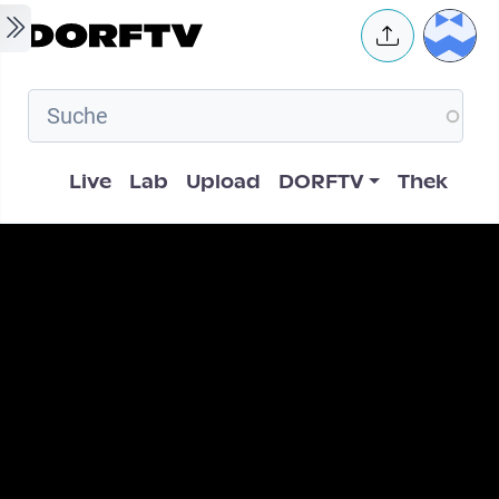
Skip to main content
User 
Hauptnavigation
Live
Lab
Upload
DORFTV
Thek