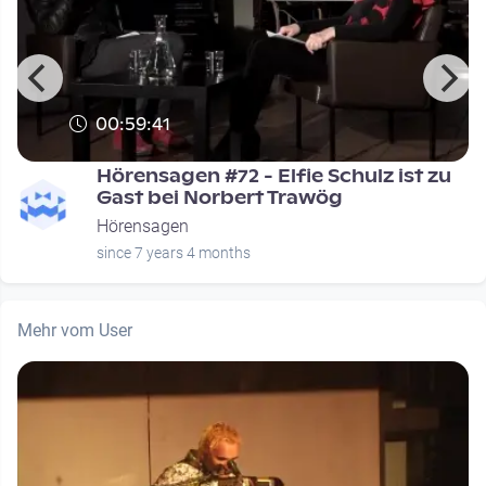
00:59:41
Hörensagen #72 - Elfie Schulz ist zu
Gast bei Norbert Trawög
Hörensagen
since 7 years 4 months
Mehr vom User