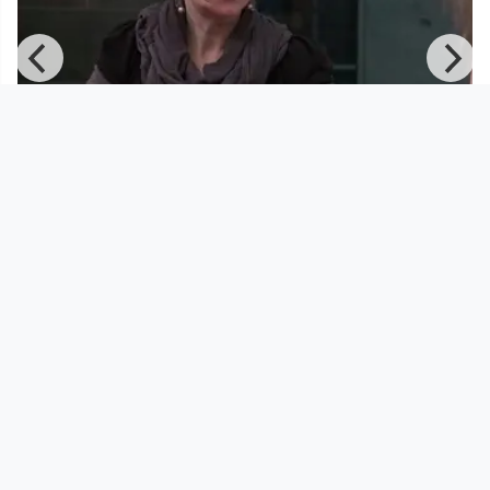
01:00:07
Hörensagen #34 - Heidelinde
Leutgöb ist Gast bei Norbert Tra
Hörensagen
since 11 years 7 months
Footer 1
Charta für Community Fernsehen in Österreich
Datenschutzerklärung
Gesetze im Rundfunkbereich
Grundsätze der Programmgestaltung
Jugendschutzerklärung