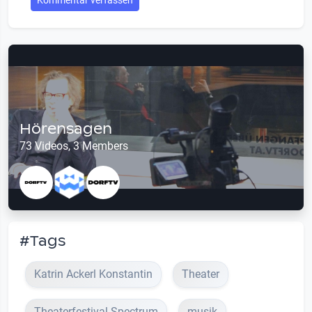
Hörensagen
73 Videos, 3 Members
#Tags
Katrin Ackerl Konstantin
Theater
Theaterfestival Spectrum
musik