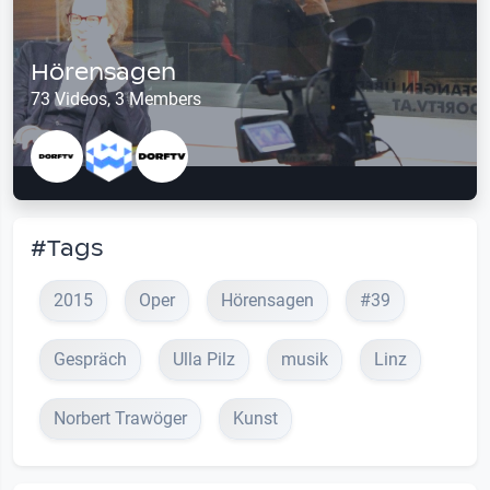
Hörensagen
73 Videos, 3 Members
#Tags
2015
Oper
Hörensagen
#39
Gespräch
Ulla Pilz
musik
Linz
Norbert Trawöger
Kunst