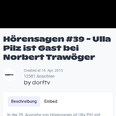
Hörensagen #39 - Ulla
Pilz ist Gast bei
Norbert Trawöger
Created at 16. Apr. 2015
12581 Ansichten
by
dorftv
Beschreibung
Embed
In der 39. Ausgabe von Hörensagen ist Ulla Pilz mit