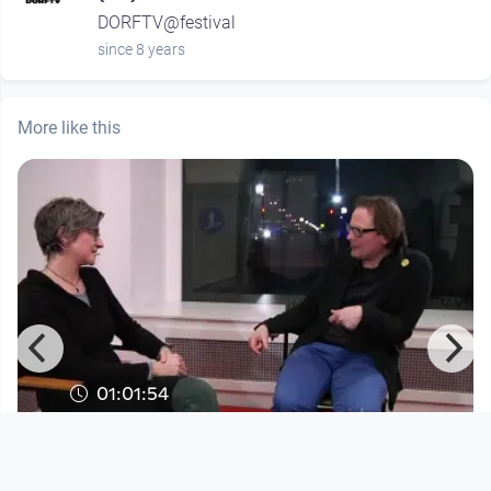
DORFTV@festival
since 8 years
More like this
01:01:54
HÖRENSAGEN # 38 - Marie-Therese
Rudolph zu Gast bei Norbert