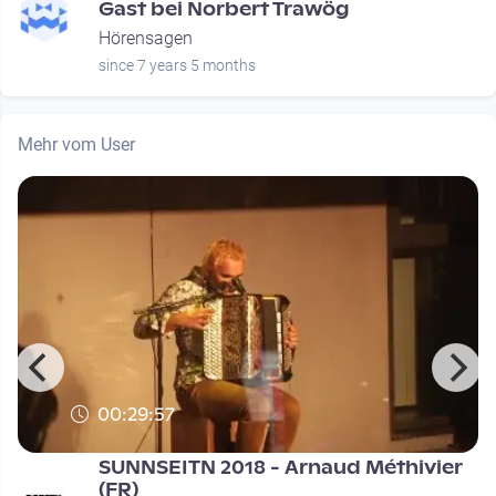
Gast bei Norbert Trawög
Hörensagen
since 7 years 5 months
Mehr vom User
00:29:57
SUNNSEITN 2018 - Arnaud Méthivier
(FR)