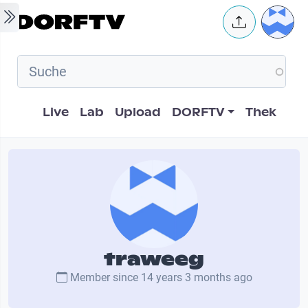
Skip to main content
User 
Hauptnavigation
Live
Lab
Upload
DORFTV
Thek
traweeg
Member since
14 years 3 months ago