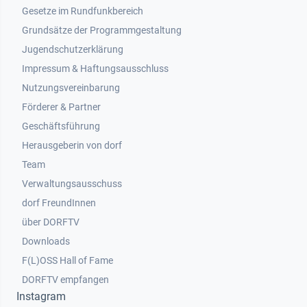
Gesetze im Rundfunkbereich
Grundsätze der Programmgestaltung
Jugendschutzerklärung
Impressum & Haftungsausschluss
Nutzungsvereinbarung
Footer 2
Förderer & Partner
Geschäftsführung
Herausgeberin von dorf
Team
Verwaltungsausschuss
dorf FreundInnen
Footer 3
über DORFTV
Downloads
F(L)OSS Hall of Fame
Footer 4
DORFTV empfangen
Instagram