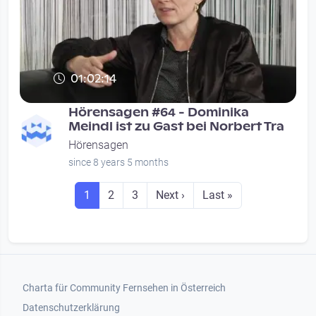
01:02:14
Hörensagen #64 - Dominika
Meindl ist zu Gast bei Norbert Tra
Hörensagen
since 8 years 5 months
Seitennummerierung
Seite
Seite
Seite
Next page
Last page
1
2
3
Next ›
Last »
Footer 1
Charta für Community Fernsehen in Österreich
Datenschutzerklärung