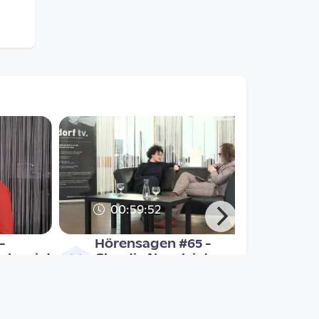
00:59:52
-
Hörensagen #65 -
chev ist
Claudia Novak ist zu
ert
Gast bei Norbert Trawö
Hörensagen
since 8 years 5 months