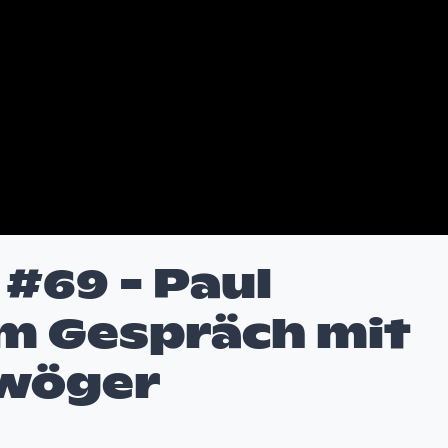
#69 - Paul
m Gespräch mit
awöger