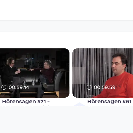
00:59:14
00:59:59
Hörensagen #71 -
Hörensagen #61 
Helmut Jasbar ist zu
Alexander Nants
Gast bei Norbert Trawö
zu Gast bei Norb
Hörensagen
Hörensagen
since 7 years 6 months
since 8 years 10 months