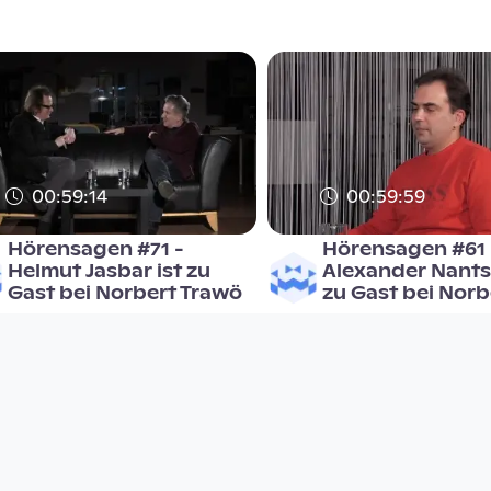
00:59:14
00:59:59
Hörensagen #71 -
Hörensagen #61 
Helmut Jasbar ist zu
Alexander Nants
Gast bei Norbert Trawö
zu Gast bei Norb
Hörensagen
Hörensagen
since 7 years 6 months
since 8 years 10 months