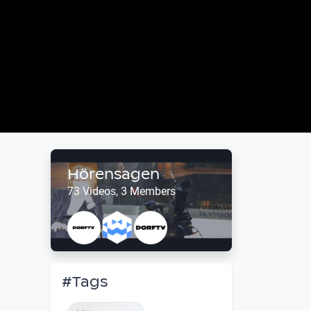
Hörensagen
73 Videos, 3 Members
#Tags