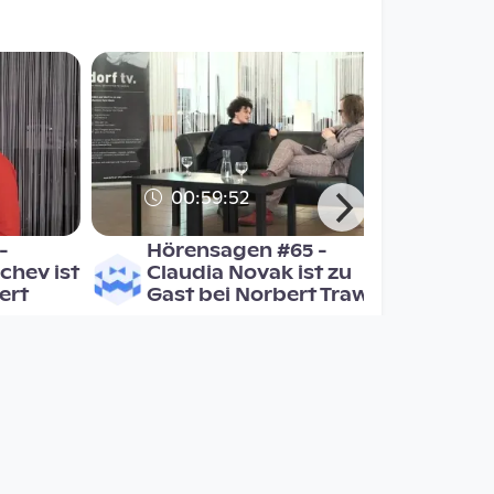
00:59:52
-
Hörensagen #65 -
chev ist
Claudia Novak ist zu
ert
Gast bei Norbert Trawö
Hörensagen
since 8 years 5 months