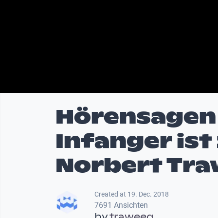
Hörensagen 
Infanger ist
Norbert Tr
Created at 19. Dec. 2018
7691 Ansichten
by
traweeg