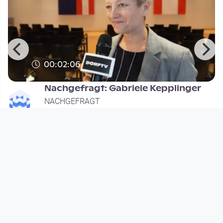
00:02:06
Nachgefragt: Gabriele Kepplinger
NACHGEFRAGT
since 1 month
Footer 1
Charta für Community Fernsehen in Österreich
Datenschutzerklärung
Gesetze im Rundfunkbereich