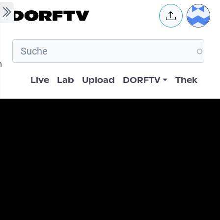
Skip to main content
User 
m
Hauptnavigation
Live
Lab
Upload
DORFTV
Thek