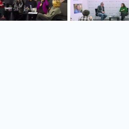
00:07:05
00:11:52
NACHGEFRAGT: Frau.
NACHGEFRAGT: 
Macht. Film.
Wassermair und 
M. Schmidt
NACHGEFRAGT
NACHGEFRAGT
since 1 year 6 months
since 1 year 5 months