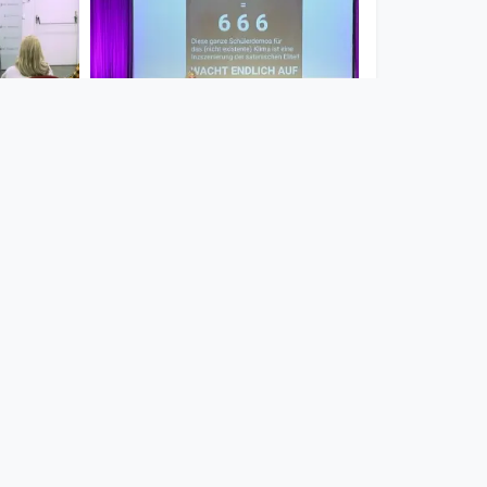
00:08:39
Martin
NACHGEFRAGT:
Colette
SCHWURBS
NACHGEFRAGT
since 9 months 1 week