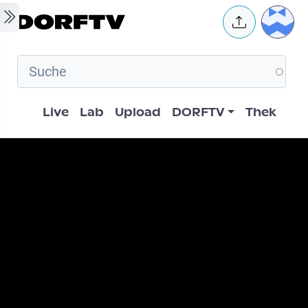
Skip to main content
User 
Hauptnavigation
Live
Lab
Upload
DORFTV
Thek