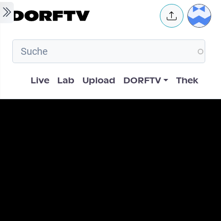
Skip to main content
User 
Hauptnavigation
Live
Lab
Upload
DORFTV
Thek