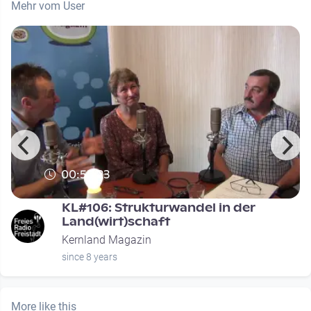
Mehr vom User
00:55:23
KL#106: Strukturwandel in der
Land(wirt)schaft
Kernland Magazin
since 8 years
More like this