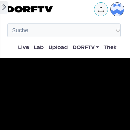
Skip to main content
User 
Hauptnavigation
Live
Lab
Upload
DORFTV
Thek