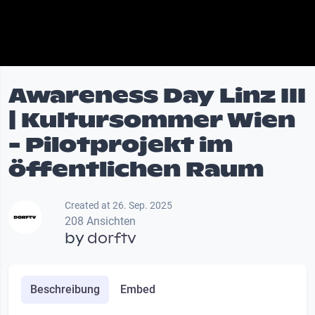
Awareness Day Linz III
| Kultursommer Wien
- Pilotprojekt im
öffentlichen Raum
Created at 26. Sep. 2025
208 Ansichten
by
dorftv
Beschreibung
Embed