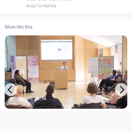
since 10 months
More like this
00:26:14
Awareness Day Linz III | AwA* -
Standards für qualitative Aw
Awareness Day 2025