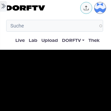
Skip to main content
User 
Hauptnavigation
Live
Lab
Upload
DORFTV
Thek