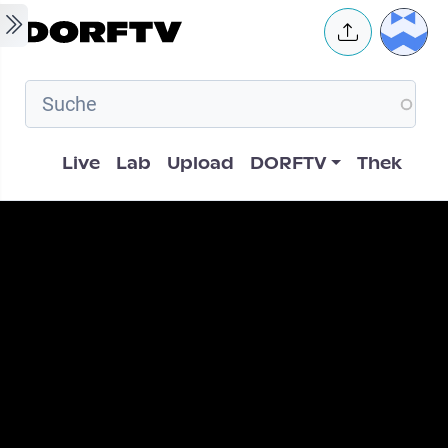
Skip to main content
User 
Hauptnavigation
Live
Lab
Upload
DORFTV
Thek