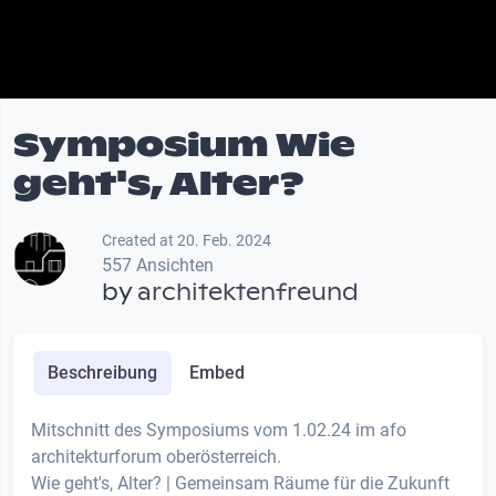
Symposium Wie
geht's, Alter?
Created at 20. Feb. 2024
557 Ansichten
by
architektenfreund
Beschreibung
Embed
Mitschnitt des Symposiums vom 1.02.24 im afo
architekturforum oberösterreich.
Wie geht's, Alter? | Gemeinsam Räume für die Zukunft