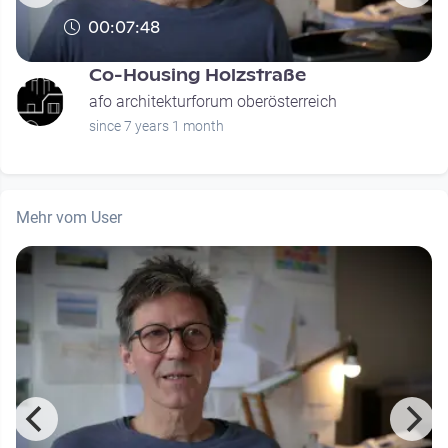
00:07:48
Co-Housing Holzstraße
afo architekturforum oberösterreich
since 7 years 1 month
Mehr vom User