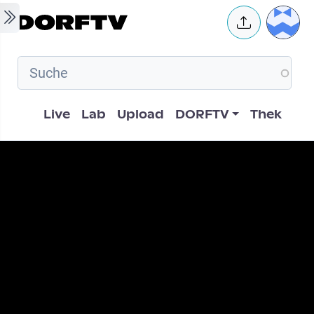
Skip to main content
User 
Hauptnavigation
Live
Lab
Upload
DORFTV
Thek