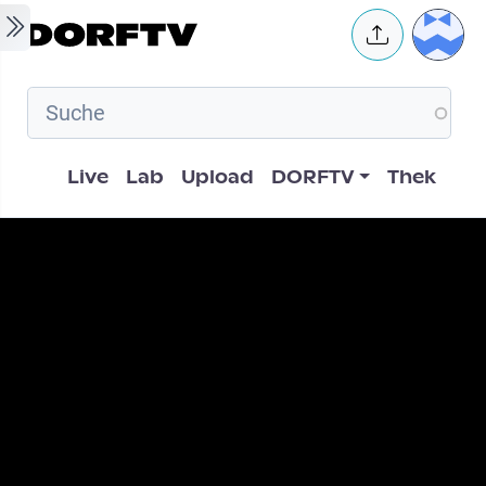
Skip to main content
User 
Hauptnavigation
Live
Lab
Upload
DORFTV
Thek