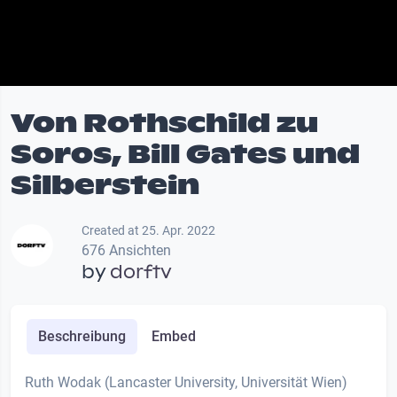
Von Rothschild zu
Soros, Bill Gates und
Silberstein
Created at 25. Apr. 2022
676 Ansichten
by
dorftv
Beschreibung
Embed
Ruth Wodak (Lancaster University, Universität Wien)