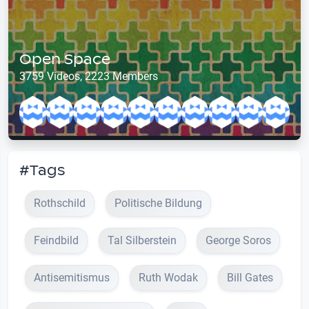
Open Space
3759 Videos, 2223 Members
#Tags
Rothschild
Politische Bildung
Feindbild
Tal Silberstein
George Soros
Antisemitismus
Ruth Wodak
Bill Gates