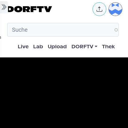
Skip to main content
User 
m
Hauptnavigation
Live
Lab
Upload
DORFTV
Thek