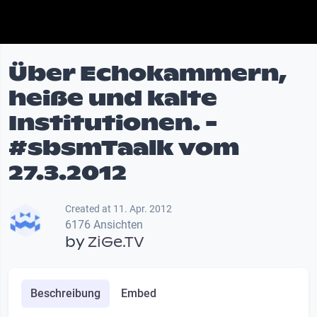
Über Echokammern,
heiße und kalte
Institutionen. -
#sbsmTaalk vom
27.3.2012
Created at 11. Apr. 2012
6176 Ansichten
by
ZiGe.TV
Beschreibung
Embed