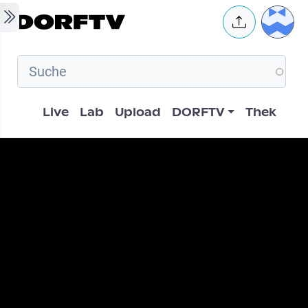
Skip to main content
User 
Hauptnavigation
Live
Lab
Upload
DORFTV
Thek