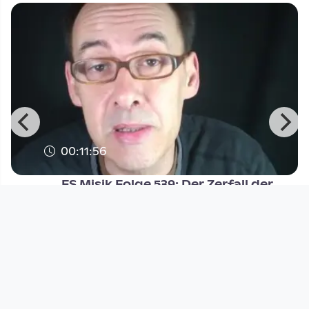
00:11:56
FS Misik Folge 539: Der Zerfall der
Demokratie
FS MISIK
since 8 years 4 months
Footer 1
Charta für Community Fernsehen in Österreich