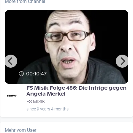
More from Channel
00:10:47
d
FS Misik Folge 486: Die Intrige gegen
Angela Merkel
FS MISIK
since 9 years 4 months
Mehr vom User