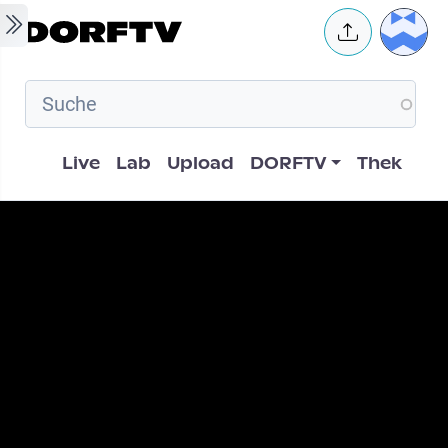
Skip to main content
User 
Hauptnavigation
Live
Lab
Upload
DORFTV
Thek