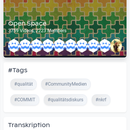
Open Space
3759 Videos, 2223 Members
#Tags
#qualität
#CommunityMedien
#COMMIT
#qualitätsdiskurs
#nkrf
Transkription